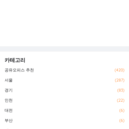
카테고리
공유오피스 추천
(420)
서울
(287)
경기
(83)
인천
(22)
대전
(6)
부산
(6)